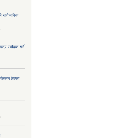
को सार्वजनिक
8
्र स्वीकृत गर्ने
6
ंकलन ठेक्का
4
0
n