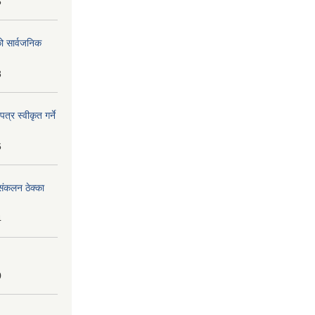
5
को सार्वजनिक
8
्र स्वीकृत गर्ने
6
ंकलन ठेक्का
4
0