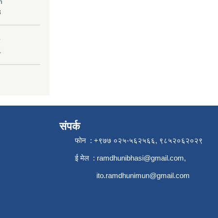
n
3
4
संपर्क
फोन : +९७७ ०२५-५६२५६६, ९८५२०६२०२९
ई मेल :
ramdhunibhasi@gmail.com
,
ito.ramdhunimun@gmail.com