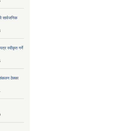
5
को सार्वजनिक
8
्र स्वीकृत गर्ने
6
ंकलन ठेक्का
4
0