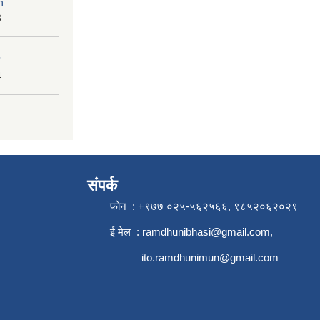
n
3
4
संपर्क
फोन : +९७७ ०२५-५६२५६६, ९८५२०६२०२९
ई मेल :
ramdhunibhasi@gmail.com
,
ito.ramdhunimun@gmail.com