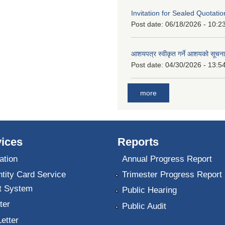
Invitation for Sealed Quotatio
Post date:
06/18/2026 - 10:2
आशयपत्र स्वीकृत गर्ने आशयको सूचना
Post date:
04/30/2026 - 13:5
more
ices
Reports
ation
Annual Progress Report
ntity Card Service
Trimester Progress Report
 System
Public Hearing
ter
Public Audit
Letter