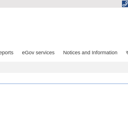
eports
eGov services
Notices and Information
र