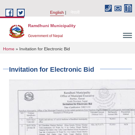
Skip to main content
English
नेपाली
Ramdhuni Municipality
Government of Nepal
You are here
Home
» Invitation for Electronic Bid
Invitation for Electronic Bid